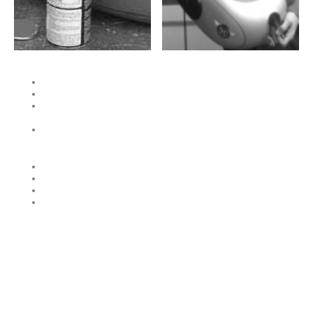
Privatsphäre und Datenschutz
AGB
Widerrufsrecht &
Widerrufsformular
Vertrag widerrufen
Lieferzeit
Liefer- und Versandkosten
Versand außerhalb Deutschlands
Fragen zu Produkten?
© Copyright. All rights reserved.
Impressum
Datenschutzerklärung