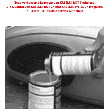
Neue verbesserte Rezeptur von KREEM® ROT Tanksiegel.
Die Qualität von KREEM® ROT 2K und KREEM® WEISS 2K ist gleich.
KREEM® ROT trocknet etwas schneller!