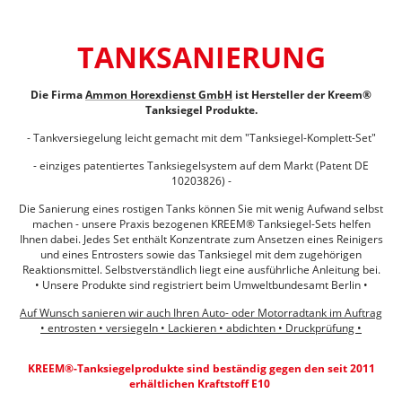
TANKSANIERUNG
Die Firma
Ammon Horexdienst GmbH
ist Hersteller der Kreem®
Tanksiegel Produkte.
- Tankversiegelung leicht gemacht mit dem "Tanksiegel-Komplett-Set"
- einziges patentiertes Tanksiegelsystem auf dem Markt (Patent DE
10203826) -
Die Sanierung eines rostigen Tanks können Sie mit wenig Aufwand selbst
machen - unsere Praxis bezogenen KREEM® Tanksiegel-Sets helfen
Ihnen dabei. Jedes Set enthält Konzentrate zum Ansetzen eines Reinigers
und eines Entrosters sowie das Tanksiegel mit dem zugehörigen
Reaktionsmittel. Selbstverständlich liegt eine ausführliche Anleitung bei.
• Unsere Produkte sind registriert beim Umweltbundesamt Berlin •
Auf Wunsch sanieren wir auch Ihren Auto- oder Motorradtank im Auftrag
• entrosten • versiegeln • Lackieren • abdichten • Druckprüfung •
KREEM®-Tanksiegelprodukte sind beständig gegen den seit 2011
erhältlichen Kraftstoff E10