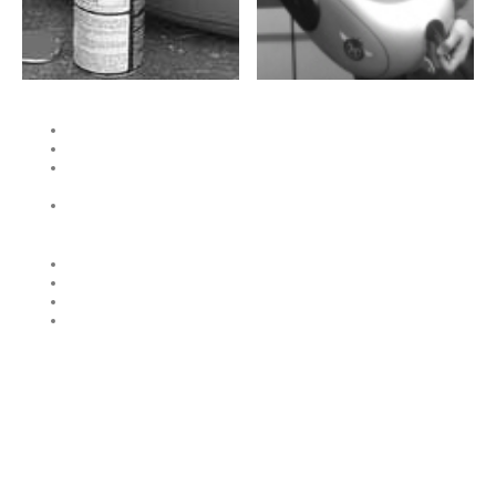
Privatsphäre und Datenschutz
AGB
Widerrufsrecht &
Widerrufsformular
Vertrag widerrufen
Lieferzeit
Liefer- und Versandkosten
Versand außerhalb Deutschlands
Fragen zu Produkten?
© Copyright. All rights reserved.
Impressum
Datenschutzerklärung