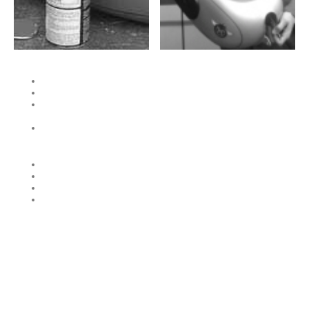
Privatsphäre und Datenschutz
AGB
Widerrufsrecht &
Widerrufsformular
Vertrag widerrufen
Lieferzeit
Liefer- und Versandkosten
Versand außerhalb Deutschlands
Fragen zu Produkten?
© Copyright. All rights reserved.
Impressum
Datenschutzerklärung